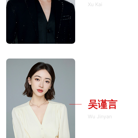
Xu Kai
吴谨言
Wu Jinyan