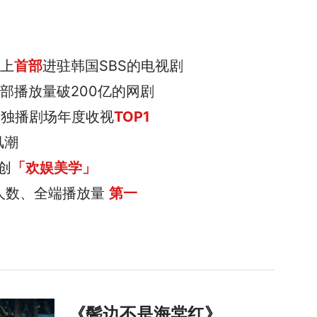
史上
首部
进驻韩国SBS的电视剧
部播放量破200亿的网剧
鹰独播剧场年度收视
TOP1
风潮
创
「欢娱美学」
人数、全端播放量
第一
《鬓边不是海棠红》