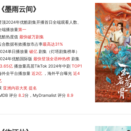
《墨雨云间》
登顶2024年优酷剧集开播首日全端观看人数、
全端播放量
第一
优酷热度值
最快破万剧集
云合数据有效播放市占率
最高达31%
2024单日播放量
破亿
剧集（灯塔剧集榜单）
2024年优酷国际版
最快登顶全语种热榜
剧集
13.65亿
播放量高居TikTok 2024年中剧
TOP1
海外全平台播放量
近2亿
，海外平台曝光
近4
亿
获
亚洲内容大奖 提名
IMDB 评分
8.2
分，MyDramalist 评分
8.9