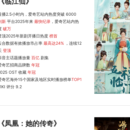
《临江仙》
首播2.5小时内，爱奇艺站内热度突破 6000
刷新
平台2025年来
最快纪录
，爱奇艺站内热
度
破万
登顶2025年新剧开播日热度
榜首
云合数据有效播放市占率
最高达24%
，连续12
天
登顶
抖音主话题播放量
百亿
剧集
爱奇艺招商品牌数
年冠
2025 OST 收藏
年冠
爱奇艺海外15个国家及地区实时播放榜单
TOP1
IKI 评分 9.2
《凤凰：她的传奇》