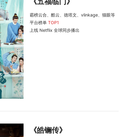
《五福临门》
霸榜云合、酷云、德塔文、vlinkage、猫眼等
平台榜单
TOP1
上线 Netflix 全球同步播出
《皓镧传》