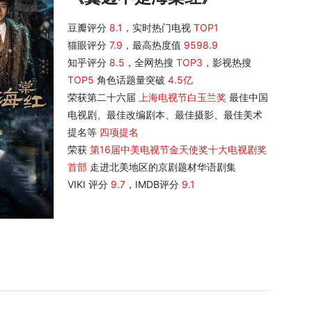
豆瓣评分
8.1
，实时热门电视
TOP1
猫眼评分
7.9
，最高热度值
9598.9
知乎评分
8.5
，全网热搜
TOP3
，影视热搜
TOP5
角色话题量突破
4.5亿
荣获第二十六届
上海电视节白玉兰奖
最佳中国
电视剧、最佳改编剧本、最佳摄影、最佳美术
提名等
四项提名
荣获
第16届中美电视节金天使奖十大电视剧奖
首部
走进北美地区的京剧题材华语剧集
VIKI 评分
9.7
，IMDB评分
9.1