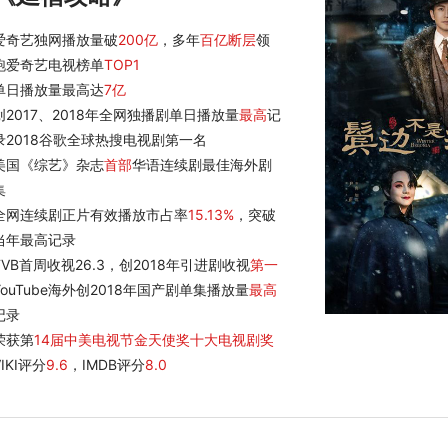
爱奇艺独网播放量破
200亿
，多年
百亿断层
领
跑爱奇艺电视榜单
TOP1
单日播放量最高达
7亿
创2017、2018年全网独播剧单日播放量
最高
记
录2018谷歌全球热搜电视剧第一名
美国《综艺》杂志
首部
华语连续剧最佳海外剧
集
全网连续剧正片有效播放市占率
15.13%
，突破
当年最高记录
TVB首周收视26.3，创2018年引进剧收视
第一
YouTube海外创2018年国产剧单集播放量
最高
记录
荣获第
14届中美电视节金天使奖十大电视剧奖
VIKI评分
9.6
，IMDB评分
8.0