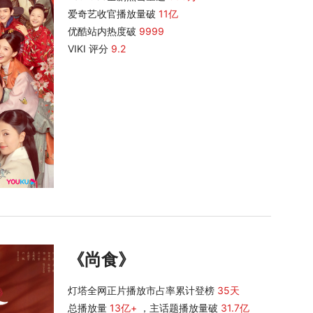
爱奇艺收官播放量破
11亿
优酷站内热度破
9999
VIKI 评分
9.2
《尚食》
灯塔全网正片播放市占率累计登榜
35天
总播放量
13亿+
，主话题播放量破
31.7亿