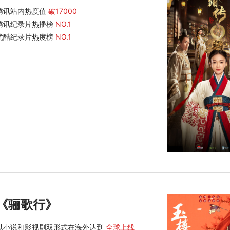
腾讯站内热度值
破17000
腾讯纪录片热播榜
NO.1
优酷纪录片热度榜
NO.1
《骊歌行》
以小说和影视剧双形式在海外达到
全球上线