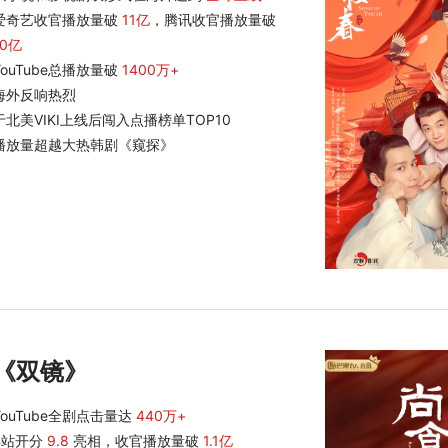
爱奇艺收官播放量破
11亿
，腾讯收官播放量破
10亿
YouTube总播放量破
1400万+
海外反响热烈
于北美VIKI上线后闯入点播榜单TOP10
播放量超越大热韩剧《窥探》
《双镜》
YouTube全剧点击量达
440万+
B站开分
9.8
亮相，收官播放量破
1.1亿