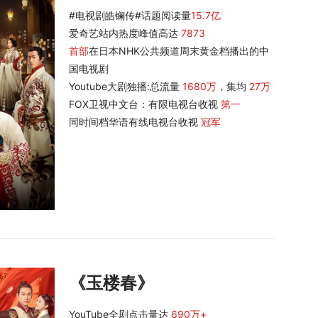
#电视剧皓镧传#话题阅读量
15.7亿
爱奇艺站内热度峰值高达
7873
首部
在日本NHK公共频道周末黄金档播出的中
国电视剧
Youtube大剧独播:总流量
1680万
，集均
27万
FOX卫视中文台：有限电视台收视
第一
同时间档华语有线电视台收视
冠军
《玉楼春》
YouTube全剧点击量达
690万+