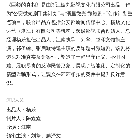
《巨额的真相》是由浙江娱丸影视文化有限公司出品，作
为“公安微短剧千集计划”与“浙里微光·微短剧+”创作计划重
点项目，联合出品方包括公安部新闻传媒中心、横店文化
运营（浙江）有限公司等机构，欢娱影视联合创始人、总
经理杨乐担任出品人，江南执导，刘擎、滕泽文领衔主
演，祁圣翰、张启璇特邀主演的反诈题材微短剧。该剧将
镜头对准真实反诈案件，塑造了一群坚守正义、不惧困
难、履职尽责的反诈民警形象，展现了智能化、定制化的
新型诈骗形式，让观众在环环相扣的案件中提升反诈意
识。
演职人员
出品人：杨乐
制片人：陈鑫鑫
导演：江南
领衔主演：刘擎、滕泽文