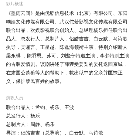
影片概述
《墨雨云间》是由优酷信息技术（北京）有限公司、东阳
响娱文化传媒有限公司、武汉佗若影视文化传媒有限公司
联合出品，欢娱影视联合创始人、总经理杨乐担任联合出
品人、总发行人、总制片人，侣皓吉吉、白云默、马诗歌
执导，吴谨言、王星越、陈鑫海领衔主演，特别介绍新人
梁永棋 ，陈乔恩、苏可、刘些宁特邀主演，李梦特别主演
的古装爱情剧。该剧讲述了薛狸受姜梨的委托返回京城，
在肃国公萧蘅等人的帮助下，救出狱中的父亲并匡扶正
义，保护黎民百姓的故事。
演职人员
联合出品人：孟钧、杨乐、王波
总发行人：杨乐
总制片人：周静、杨乐
导演：侣皓吉吉（总导演）、白云默、马诗歌