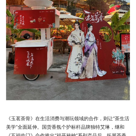
《玉茗茶骨》在生活消费与潮玩领域的合作，则让“茶生活
美学”全面延伸。国货香氛个护标杆品牌独特艾琳，继和
《五福临门》合作推出“福开禄柚”系列产品后，拓展茶香