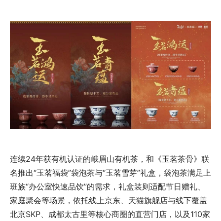
连续24年获有机认证的峨眉山有机茶，和《玉茗茶骨》联
名推出“玉茗福袋”袋泡茶与“玉茗雪芽”礼盒，袋泡茶满足上
班族“办公室快速品饮”的需求，礼盒装则适配节日赠礼、
家庭聚会等场景，依托线上京东、天猫旗舰店与线下覆盖
北京SKP、成都太古里等核心商圈的直营门店，以及110家