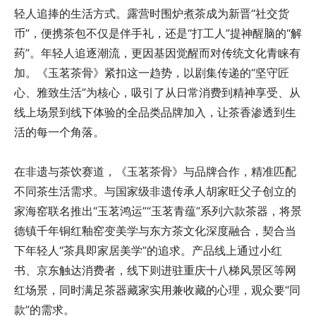
轻人追捧的生活方式。露营时围炉煮茶成为新晋“社交货
币”，便携茶包不仅是伴手礼，还是“打工人”提神醒脑的“解
药”。年轻人追逐潮流，更因基因觉醒而对传统文化青睐有
加。《玉茗茶骨》紧扣这一趋势，以剧集传递的“坚守匠
心、雅致生活”为核心，吸引了从日常消费到精神享受、从
线上场景到线下体验的全品类品牌加入，让茶香渗透到生
活的每一个角落。
在非遗与茶饮赛道，《玉茗茶骨》与品牌合作，精准匹配
不同茶生活需求。与国家级非遗传承人胡家旺父子创立的
家海窑联名推出“玉茗鸿运”“玉茗青蕴”系列六款茶器，将景
德镇千年铜红釉窑变美学与东方茶文化深度融合，契合当
下年轻人“茶具即家居美学”的追求。产品线上通过小红
书、京东触达消费者，线下则进驻重庆十八梯风景区等网
红场景，同时满足茶器藏家实用兼收藏的心理，观众要“同
款”的需求。